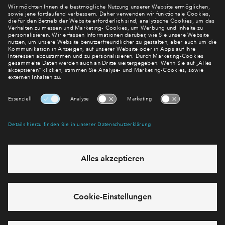
Sonderwünsche zu einer Bauzeitverlängerung kommen
Newsletter Anmeldung
zu leistende Restarbeiten erstellt, die in angemessener
kann.
Frist beseitigt und erbracht werden müssen.
Verpassen Sie zu diesem Wohnprojekt keine Neuigkeiten
mehr! Wir halten Sie auf dem Laufenden – mit unserem
regelmäßig erscheinenden Newsletter informieren wir Sie
über den Stand dieses und weiterer Neubauprojekte.
E-Mail-Adresse
Abonnieren
Möchten Sie wissen, was wir mit Ihren Daten machen? Klicken Sie hier
für unsere
Datenschutzerklärung
.
Sie haben eine Frage? Dann rufen Sie uns gerne an (
+49 69
50603738)
oder hinterlassen Sie eine Nachricht über das
Formular: